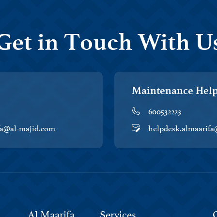
Get in Touch With U
Maintenance Hel
600532223
fa@al-majid.com
helpdesk.almaarifa
Al Maarifa
Services