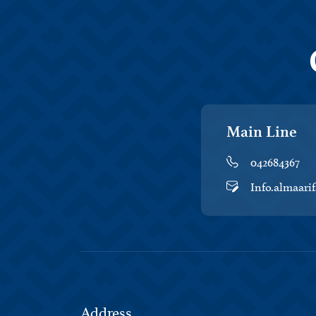
Main Line
042684367
Info.almaari
Address