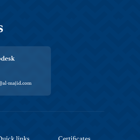
s
pdesk
@al-majid.com
Quick links
Certificates